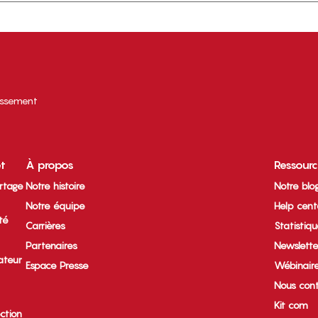
tissement
et
À propos
Ressour
rtage
Notre histoire
Notre blo
Notre équipe
Help cent
ité
Carrières
Statistiq
Partenaires
Newslette
ateur
Espace Presse
Wébinair
Nous cont
Kit com
ection