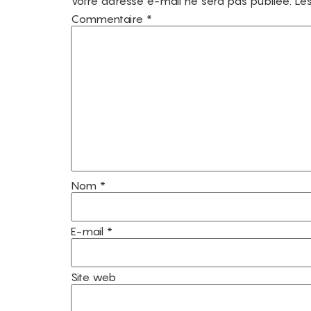
Votre adresse e-mail ne sera pas publiée.
Les
Commentaire
*
Nom
*
E-mail
*
Site web