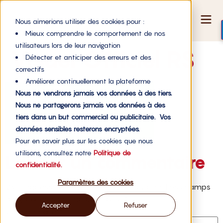
Nous aimerions utiliser des cookies pour :
Mieux comprendre le comportement de nos
utilisateurs lors de leur navigation
Visuel Officiel RS
Détecter et anticiper des erreurs et des
correctifs
Améliorer continuellement la plateforme
Nous ne vendrons jamais vos données à des tiers.
Nous ne partagerons jamais vos données à des
tiers dans un but commercial ou publicitaire. Vos
données sensibles resterons encryptées.
Pour en savoir plus sur les cookies que nous
utilisons, consultez notre
Politique de
Laisser un commentaire
confidentialité.
Paramètres des cookies
Votre adresse e-mail ne sera pas publiée.
Les champs
obligatoires sont indiqués avec
*
Accepter
Refuser
Commentaire
*