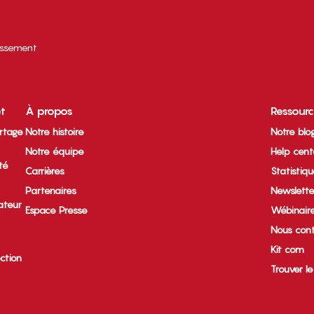
tissement
et
À propos
Ressour
rtage
Notre histoire
Notre blo
Notre équipe
Help cent
ité
Carrières
Statistiq
Partenaires
Newslette
ateur
Espace Presse
Wébinair
Nous cont
Kit com
ection
Trouver l