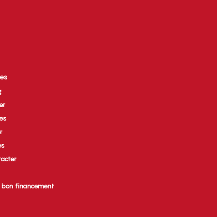
ces
g
er
ues
r
es
acter
e bon financement