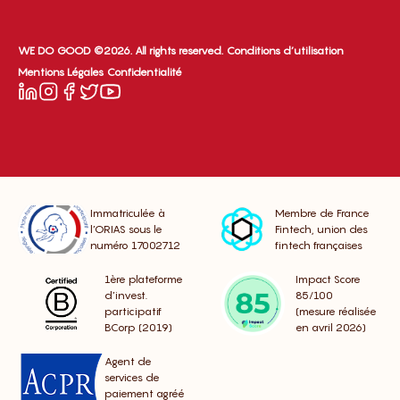
WE DO GOOD ©2026. All rights reserved.
Conditions d’utilisation
Mentions Légales
Confidentialité
Immatriculée à
Membre de France
l’ORIAS sous le
Fintech, union des
numéro 17002712
fintech françaises
1ère plateforme
Impact Score
d’invest.
85/100
participatif
(mesure réalisée
BCorp (2019)
en avril 2026)
Agent de
services de
paiement agréé