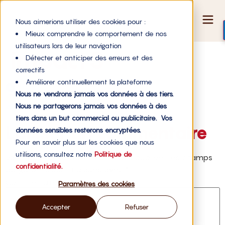
Nous aimerions utiliser des cookies pour :
Mieux comprendre le comportement de nos
utilisateurs lors de leur navigation
impact3
Détecter et anticiper des erreurs et des
correctifs
Améliorer continuellement la plateforme
Nous ne vendrons jamais vos données à des tiers.
Nous ne partagerons jamais vos données à des
tiers dans un but commercial ou publicitaire. Vos
Laisser un commentaire
données sensibles resterons encryptées.
Pour en savoir plus sur les cookies que nous
utilisons, consultez notre
Politique de
Votre adresse e-mail ne sera pas publiée.
Les champs
confidentialité.
obligatoires sont indiqués avec
*
Commentaire
*
Paramètres des cookies
Accepter
Refuser