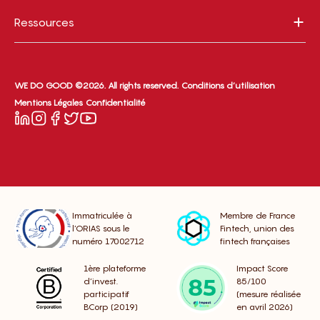
Ressources
WE DO GOOD ©2026. All rights reserved.
Conditions d’utilisation
Mentions Légales
Confidentialité
Immatriculée à
Membre de France
l’ORIAS sous le
Fintech, union des
numéro 17002712
fintech françaises
1ère plateforme
Impact Score
d’invest.
85/100
participatif
(mesure réalisée
BCorp (2019)
en avril 2026)