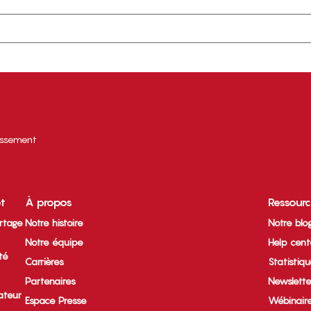
tissement
et
À propos
Ressour
rtage
Notre histoire
Notre blo
Notre équipe
Help cent
ité
Carrières
Statistiq
Partenaires
Newslette
ateur
Espace Presse
Wébinair