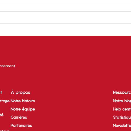
tissement
et
À propos
Ressour
rtage
Notre histoire
Notre blo
Notre équipe
Help cent
ité
Carrières
Statistiq
Partenaires
Newslette