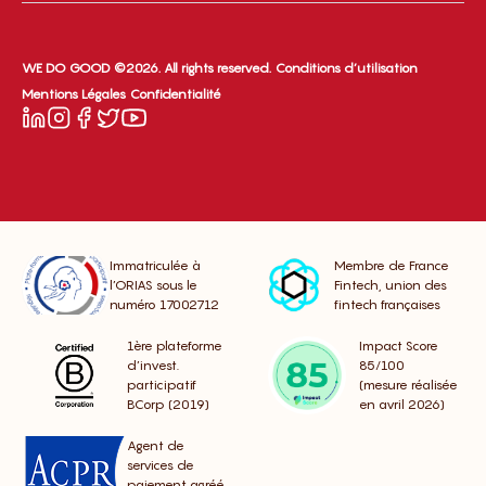
WE DO GOOD ©2026. All rights reserved.
Conditions d’utilisation
Mentions Légales
Confidentialité
Immatriculée à
Membre de France
l’ORIAS sous le
Fintech, union des
numéro 17002712
fintech françaises
1ère plateforme
Impact Score
d’invest.
85/100
participatif
(mesure réalisée
BCorp (2019)
en avril 2026)
Agent de
services de
paiement agréé