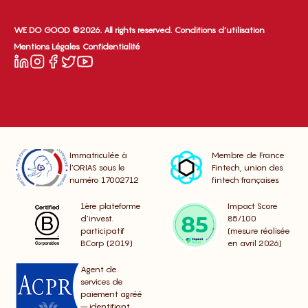
WE DO GOOD ©2026. All rights reserved.
Conditions d’utilisation
Mentions Légales
Confidentialité
Immatriculée à
Membre de France
l’ORIAS sous le
Fintech, union des
numéro 17002712
fintech françaises
1ère plateforme
Impact Score
d’invest.
85/100
participatif
(mesure réalisée
BCorp (2019)
en avril 2026)
Agent de
services de
paiement agréé
– identifiant