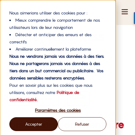
Nous aimerions utiliser des cookies pour :
Mieux comprendre le comportement de nos
utilisateurs lors de leur navigation
Ulule, Kiss kiss
Détecter et anticiper des erreurs et des
correctifs
bank bank,
Améliorer continuellement la plateforme
Nous ne vendrons jamais vos données à des tiers.
Nous ne partagerons jamais vos données à des
Kickstarter
tiers dans un but commercial ou publicitaire. Vos
données sensibles resterons encryptées.
Pour en savoir plus sur les cookies que nous
utilisons, consultez notre
Politique de
confidentialité.
Paramètres des cookies
Laisser un commentaire
Accepter
Refuser