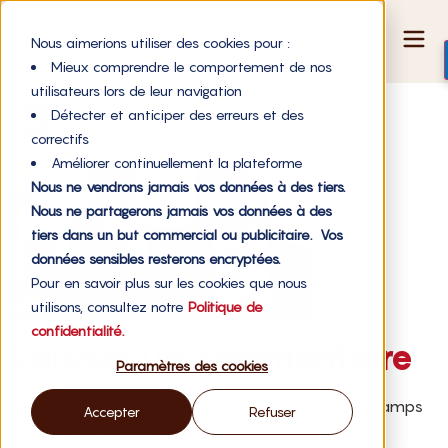
Nous aimerions utiliser des cookies pour :
Mieux comprendre le comportement de nos
utilisateurs lors de leur navigation
3
Détecter et anticiper des erreurs et des
correctifs
Améliorer continuellement la plateforme
Nous ne vendrons jamais vos données à des tiers.
Nous ne partagerons jamais vos données à des
tiers dans un but commercial ou publicitaire. Vos
données sensibles resterons encryptées.
Pour en savoir plus sur les cookies que nous
utilisons, consultez notre
Politique de
confidentialité.
Laisser un commentaire
Paramètres des cookies
Votre adresse e-mail ne sera pas publiée.
Les champs
Accepter
Refuser
obligatoires sont indiqués avec
*