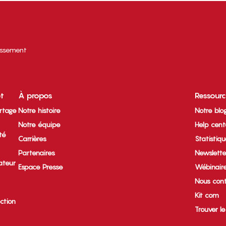
tissement
et
À propos
Ressour
rtage
Notre histoire
Notre blo
Notre équipe
Help cent
ité
Carrières
Statistiq
Partenaires
Newslette
ateur
Espace Presse
Wébinair
Nous cont
Kit com
ection
Trouver l