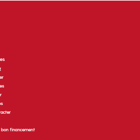
ces
g
er
ues
r
es
acter
e bon financement