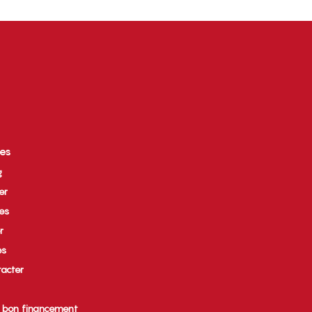
ces
g
er
ues
r
es
acter
e bon financement