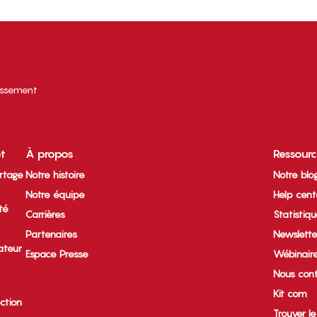
tissement
et
À propos
Ressour
rtage
Notre histoire
Notre blo
Notre équipe
Help cent
ité
Carrières
Statistiq
Partenaires
Newslette
ateur
Espace Presse
Wébinair
Nous cont
Kit com
ection
Trouver l