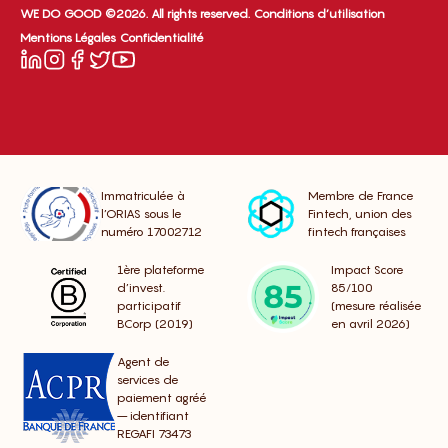
WE DO GOOD ©2026. All rights reserved.
Conditions d’utilisation
Mentions Légales
Confidentialité
Immatriculée à
Membre de France
l’ORIAS sous le
Fintech, union des
numéro 17002712
fintech françaises
1ère plateforme
Impact Score
d’invest.
85/100
participatif
(mesure réalisée
BCorp (2019)
en avril 2026)
Agent de
services de
paiement agréé
– identifiant
REGAFI 73473