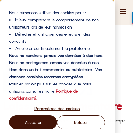
Nous aimerions utiliser des cookies pour :
Mieux comprendre le comportement de nos
utilisateurs lors de leur navigation
4
Détecter et anticiper des erreurs et des
correctifs
Améliorer continuellement la plateforme
Nous ne vendrons jamais vos données à des tiers.
Nous ne partagerons jamais vos données à des
tiers dans un but commercial ou publicitaire. Vos
données sensibles resterons encryptées.
Pour en savoir plus sur les cookies que nous
utilisons, consultez notre
Politique de
confidentialité.
Laisser un commentaire
Paramètres des cookies
Votre adresse e-mail ne sera pas publiée.
Les champs
Accepter
Refuser
obligatoires sont indiqués avec
*