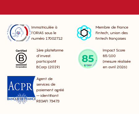
Immatriculée à
Membre de France
l’ORIAS sous le
Fintech, union des
numéro 17002712
fintech françaises
1ère plateforme
Impact Score
d’invest.
85/100
participatif
(mesure réalisée
BCorp (2019)
en avril 2026)
Agent de
services de
paiement agréé
– identifiant
REGAFI 73473