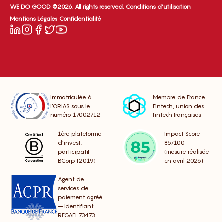
WE DO GOOD ©2026. All rights reserved.
Conditions d’utilisation
Mentions Légales
Confidentialité
Immatriculée à
Membre de France
l’ORIAS sous le
Fintech, union des
numéro 17002712
fintech françaises
1ère plateforme
Impact Score
d’invest.
85/100
participatif
(mesure réalisée
BCorp (2019)
en avril 2026)
Agent de
services de
paiement agréé
– identifiant
REGAFI 73473