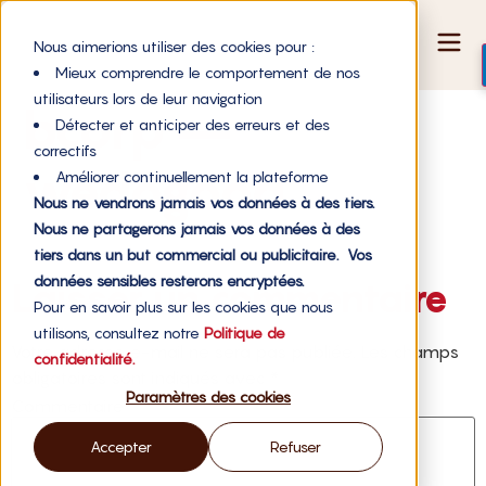
Nous aimerions utiliser des cookies pour :
Mieux comprendre le comportement de nos
utilisateurs lors de leur navigation
bcorp –
Détecter et anticiper des erreurs et des
correctifs
wedogood
Améliorer continuellement la plateforme
Nous ne vendrons jamais vos données à des tiers.
Nous ne partagerons jamais vos données à des
tiers dans un but commercial ou publicitaire. Vos
données sensibles resterons encryptées.
Laisser un commentaire
Pour en savoir plus sur les cookies que nous
utilisons, consultez notre
Politique de
Votre adresse e-mail ne sera pas publiée.
Les champs
confidentialité.
obligatoires sont indiqués avec
*
Paramètres des cookies
Commentaire
*
Accepter
Refuser