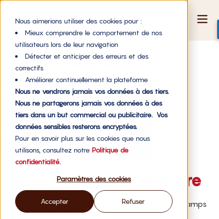
Nous aimerions utiliser des cookies pour :
Mieux comprendre le comportement de nos
utilisateurs lors de leur navigation
Mikolas 2
Détecter et anticiper des erreurs et des
correctifs
Améliorer continuellement la plateforme
Nous ne vendrons jamais vos données à des tiers.
Nous ne partagerons jamais vos données à des
tiers dans un but commercial ou publicitaire. Vos
données sensibles resterons encryptées.
Pour en savoir plus sur les cookies que nous
utilisons, consultez notre
Politique de
confidentialité.
Laisser un commentaire
Paramètres des cookies
Accepter
Refuser
Votre adresse e-mail ne sera pas publiée.
Les champs
obligatoires sont indiqués avec
*