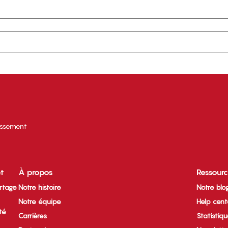
tissement
et
À propos
Ressour
rtage
Notre histoire
Notre blo
Notre équipe
Help cent
ité
Carrières
Statistiq