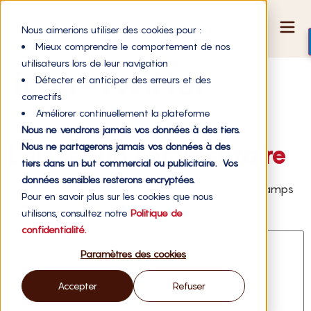
Nous aimerions utiliser des cookies pour :
Mieux comprendre le comportement de nos
utilisateurs lors de leur navigation
icon-twitter
Détecter et anticiper des erreurs et des
correctifs
Améliorer continuellement la plateforme
Nous ne vendrons jamais vos données à des tiers.
Laisser un commentaire
Nous ne partagerons jamais vos données à des
tiers dans un but commercial ou publicitaire. Vos
données sensibles resterons encryptées.
Votre adresse e-mail ne sera pas publiée.
Les champs
Pour en savoir plus sur les cookies que nous
obligatoires sont indiqués avec
*
utilisons, consultez notre
Politique de
Commentaire
*
confidentialité.
Paramètres des cookies
Accepter
Refuser