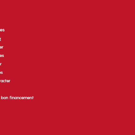
ces
g
er
ues
r
es
acter
e bon financement