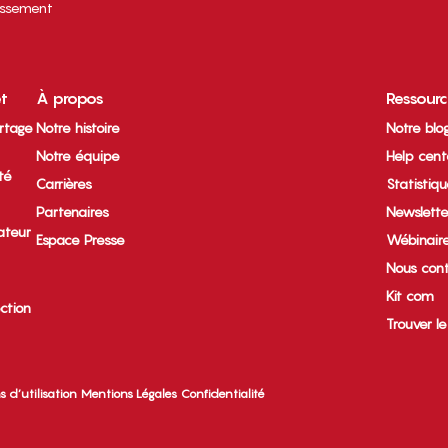
tissement
et
À propos
Ressour
rtage
Notre histoire
Notre blo
Notre équipe
Help cent
ité
Carrières
Statistiq
Partenaires
Newslette
ateur
Espace Presse
Wébinair
Nous cont
Kit com
ection
Trouver l
s d’utilisation
Mentions Légales
Confidentialité