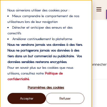
Nous aimerions utiliser des cookies pour :
Mieux comprendre le comportement de nos
utilisateurs lors de leur navigation
Publier une offre
Détecter et anticiper des erreurs et des
correctifs
d’emploi
Améliorer continuellement la plateforme
Nous ne vendrons jamais vos données à des tiers.
Nous ne partagerons jamais vos données à des
tiers dans un but commercial ou publicitaire. Vos
Avez-vous déjà un compte ?
données sensibles resterons encryptées.
Vous devez vous connecter
Se connecter
Pour en savoir plus sur les cookies que nous
pour créer une nouvelle offre.
utilisons, consultez notre
Politique de
confidentialité.
Paramètres des cookies
Accepter
Refuser