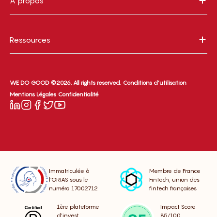
À propos
Ressources
WE DO GOOD ©2026. All rights reserved.
Conditions d’utilisation
Mentions Légales
Confidentialité
Immatriculée à
Membre de France
l’ORIAS sous le
Fintech, union des
numéro 17002712
fintech françaises
1ère plateforme
Impact Score
d’invest.
85/100