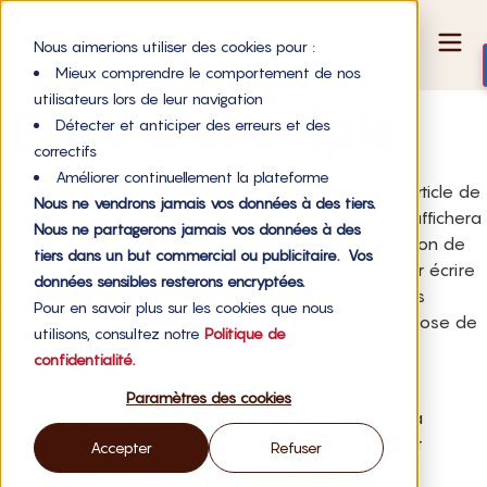
Nous aimerions utiliser des cookies pour :
Mieux comprendre le comportement de nos
utilisateurs lors de leur navigation
Page d’exemple
Détecter et anticiper des erreurs et des
correctifs
Améliorer continuellement la plateforme
Voici un exemple de page. Elle est différente d’un article de
Nous ne vendrons jamais vos données à des tiers.
blog, en cela qu’elle restera à la même place, et s’affichera
Nous ne partagerons jamais vos données à des
dans le menu de navigation de votre site (en fonction de
tiers dans un but commercial ou publicitaire. Vos
votre thème). La plupart des gens commencent par écrire
données sensibles resterons encryptées.
une page « À Propos » qui les présente aux visiteurs
Pour en savoir plus sur les cookies que nous
potentiels du site. Vous pourriez y écrire quelque chose de
utilisons, consultez notre
Politique de
ce tenant :
confidentialité.
Bonjour ! Je suis un mécanicien qui aspire à
Paramètres des cookies
devenir un acteur, et voici mon blog. J’habite à
Bordeaux, j’ai un super chien baptisé Russell, et
Accepter
Refuser
j’aime la vodka-ananas (ainsi que regarder la