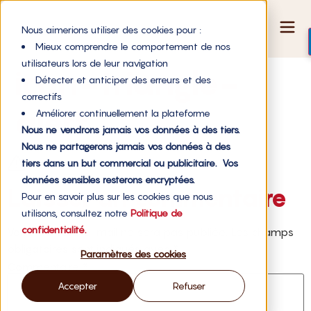
Nous aimerions utiliser des cookies pour :
Mieux comprendre le comportement de nos
utilisateurs lors de leur navigation
icon-triangle-
Détecter et anticiper des erreurs et des
correctifs
alert
Améliorer continuellement la plateforme
Nous ne vendrons jamais vos données à des tiers.
Nous ne partagerons jamais vos données à des
tiers dans un but commercial ou publicitaire. Vos
données sensibles resterons encryptées.
Laisser un commentaire
Pour en savoir plus sur les cookies que nous
utilisons, consultez notre
Politique de
confidentialité.
Votre adresse e-mail ne sera pas publiée.
Les champs
obligatoires sont indiqués avec
*
Paramètres des cookies
Commentaire
*
Accepter
Refuser