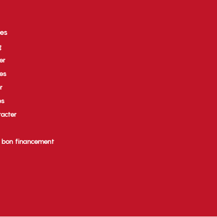
ces
g
er
ues
r
es
acter
e bon financement