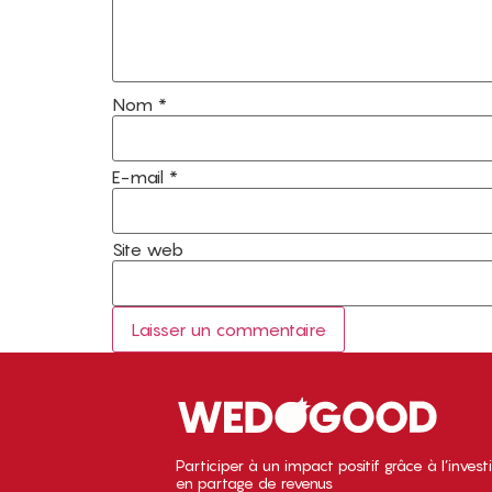
Nom
*
E-mail
*
Site web
Participer à un impact positif grâce à l’inves
en partage de revenus