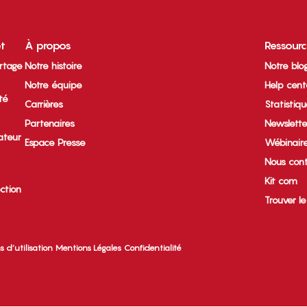
et
À propos
Ressour
rtage
Notre histoire
Notre blo
Notre équipe
Help cent
ité
Carrières
Statistiq
Partenaires
Newslette
ateur
Espace Presse
Wébinair
Nous cont
Kit com
ection
Trouver l
s d’utilisation
Mentions Légales
Confidentialité