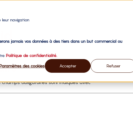
 leur navigation
id
gerons jamais vos données à des tiers dans un but commercial ou
otre
Politique de confidentialité.
aire
Paramètres des cookies
Accepter
Refuser
 champs obligatoires sont indiqués avec
*