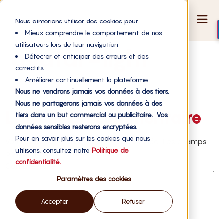
Nous aimerions utiliser des cookies pour :
Mieux comprendre le comportement de nos
utilisateurs lors de leur navigation
avatar-light
Détecter et anticiper des erreurs et des
correctifs
Améliorer continuellement la plateforme
Nous ne vendrons jamais vos données à des tiers.
Nous ne partagerons jamais vos données à des
Laisser un commentaire
tiers dans un but commercial ou publicitaire. Vos
données sensibles resterons encryptées.
Pour en savoir plus sur les cookies que nous
Votre adresse e-mail ne sera pas publiée.
Les champs
utilisons, consultez notre
Politique de
obligatoires sont indiqués avec
*
confidentialité.
Commentaire
*
Paramètres des cookies
Accepter
Refuser