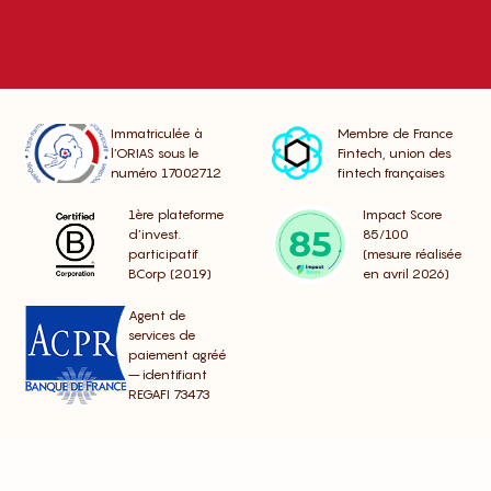
Immatriculée à
Membre de France
l’ORIAS sous le
Fintech, union des
numéro 17002712
fintech françaises
1ère plateforme
Impact Score
d’invest.
85/100
participatif
(mesure réalisée
BCorp (2019)
en avril 2026)
Agent de
services de
paiement agréé
– identifiant
REGAFI 73473