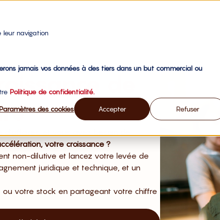
 leur navigation
gerons jamais vos données à des tiers dans un but commercial ou
croissance de
otre
Politique de confidentialité.
ure
Paramètres des cookies
Accepter
Refuser
 d’affaires, et vous avez besoin de
célération, votre croissance ?
nt non-dilutive et lancez votre levée de
gnement juridique et technique, et un
ou votre stock en partageant votre chiffre