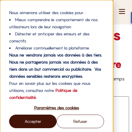
Nous aimerions utiliser des cookies pour :
Mieux comprendre le comportement de nos
utilisateurs lors de leur navigation
icon-hand-coins
Détecter et anticiper des erreurs et des
correctifs
Améliorer continuellement la plateforme
Nous ne vendrons jamais vos données à des tiers.
Laisser un commentaire
Nous ne partagerons jamais vos données à des
tiers dans un but commercial ou publicitaire. Vos
données sensibles resterons encryptées.
Votre adresse e-mail ne sera pas publiée.
Les champs
Pour en savoir plus sur les cookies que nous
obligatoires sont indiqués avec
*
utilisons, consultez notre
Politique de
Commentaire
*
confidentialité.
Paramètres des cookies
Accepter
Refuser