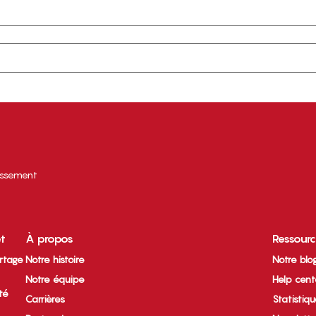
tissement
et
À propos
Ressour
rtage
Notre histoire
Notre blo
Notre équipe
Help cent
ité
Carrières
Statistiq