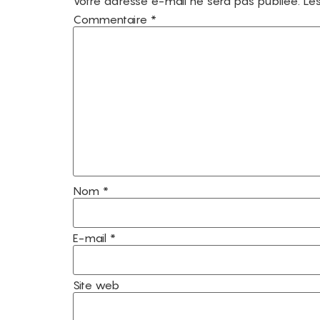
Votre adresse e-mail ne sera pas publiée.
Les
Commentaire
*
Nom
*
E-mail
*
Site web