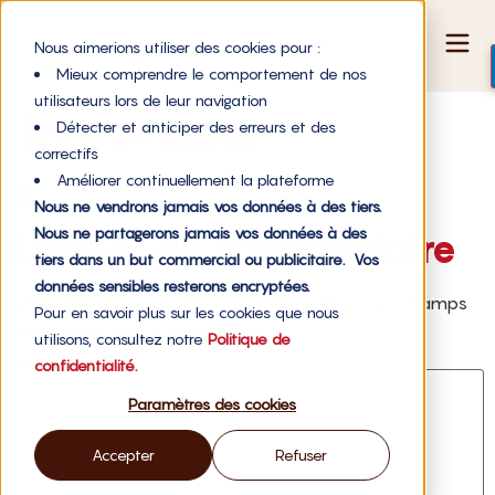
Nous aimerions utiliser des cookies pour :
Mieux comprendre le comportement de nos
utilisateurs lors de leur navigation
icon-user
Détecter et anticiper des erreurs et des
correctifs
Améliorer continuellement la plateforme
Nous ne vendrons jamais vos données à des tiers.
Nous ne partagerons jamais vos données à des
Laisser un commentaire
tiers dans un but commercial ou publicitaire. Vos
données sensibles resterons encryptées.
Votre adresse e-mail ne sera pas publiée.
Les champs
Pour en savoir plus sur les cookies que nous
obligatoires sont indiqués avec
*
utilisons, consultez notre
Politique de
Commentaire
*
confidentialité.
Paramètres des cookies
Accepter
Refuser