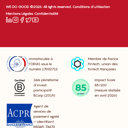
WE DO GOOD ©2026. All rights reserved.
Conditions d’utilisation
Mentions Légales
Confidentialité
Immatriculée à
Membre de France
l’ORIAS sous le
Fintech, union des
numéro 17002712
fintech françaises
1ère plateforme
Impact Score
d’invest.
85/100
participatif
(mesure réalisée
BCorp (2019)
en avril 2026)
Agent de
services de
paiement agréé
– identifiant
REGAFI 73473