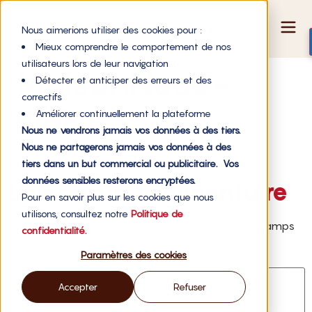
Nous aimerions utiliser des cookies pour :
Mieux comprendre le comportement de nos
utilisateurs lors de leur navigation
MaisonNeue-
Détecter et anticiper des erreurs et des
correctifs
Black
Améliorer continuellement la plateforme
Nous ne vendrons jamais vos données à des tiers.
Nous ne partagerons jamais vos données à des
tiers dans un but commercial ou publicitaire. Vos
MaisonNeue-Black
données sensibles resterons encryptées.
Laisser un commentaire
Pour en savoir plus sur les cookies que nous
utilisons, consultez notre
Politique de
Votre adresse e-mail ne sera pas publiée.
Les champs
confidentialité.
obligatoires sont indiqués avec
*
Paramètres des cookies
Commentaire
*
Accepter
Refuser