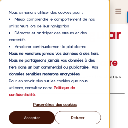
Nous aimerions utiliser des cookies pour :
Mieux comprendre le comportement de nos
utilisateurs lors de leur navigation
Pangram-Regular
Détecter et anticiper des erreurs et des
correctifs
Améliorer continuellement la plateforme
Pangram-Regular
Nous ne vendrons jamais vos données à des tiers.
Laisser un commentaire
Nous ne partagerons jamais vos données à des
tiers dans un but commercial ou publicitaire. Vos
données sensibles resterons encryptées.
Votre adresse e-mail ne sera pas publiée.
Les champs
Pour en savoir plus sur les cookies que nous
obligatoires sont indiqués avec
*
utilisons, consultez notre
Politique de
Commentaire
*
confidentialité.
Paramètres des cookies
Accepter
Refuser