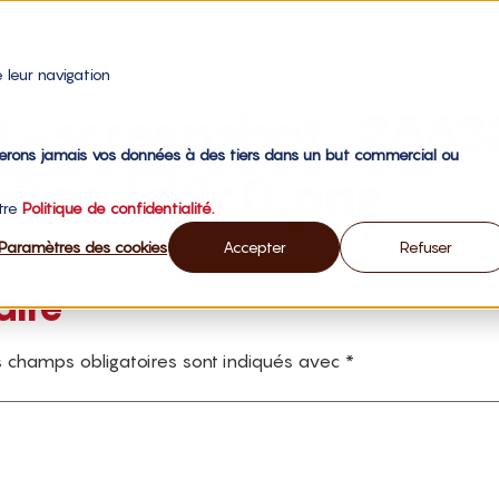
 leur navigation
st-screenshot_256
gerons jamais vos données à des tiers dans un but commercial ou
_3aa6d9c0.png
otre
Politique de confidentialité.
Paramètres des cookies
Accepter
Refuser
aire
 champs obligatoires sont indiqués avec
*