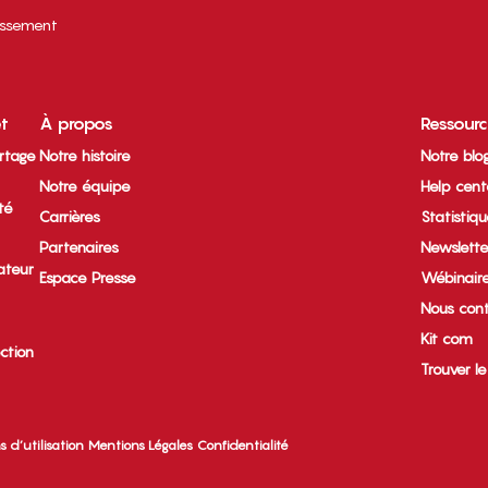
tissement
et
À propos
Ressour
rtage
Notre histoire
Notre blo
Notre équipe
Help cent
ité
Carrières
Statistiq
Partenaires
Newslette
ateur
Espace Presse
Wébinair
Nous cont
Kit com
ection
Trouver l
s d’utilisation
Mentions Légales
Confidentialité