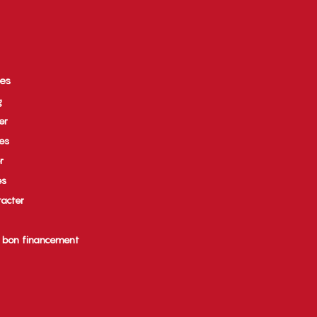
ces
g
er
ues
r
es
acter
e bon financement