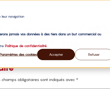
 leur navigation
st-screenshot_248
gerons jamais vos données à des tiers dans un but commercial ou
112b6277.png
otre
Politique de confidentialité.
Paramètres des cookies
Accepter
Refuser
aire
 champs obligatoires sont indiqués avec
*