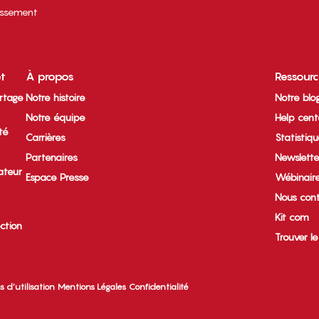
tissement
et
À propos
Ressour
rtage
Notre histoire
Notre blo
Notre équipe
Help cent
ité
Carrières
Statistiq
Partenaires
Newslette
ateur
Espace Presse
Wébinair
Nous cont
Kit com
ection
Trouver l
s d’utilisation
Mentions Légales
Confidentialité