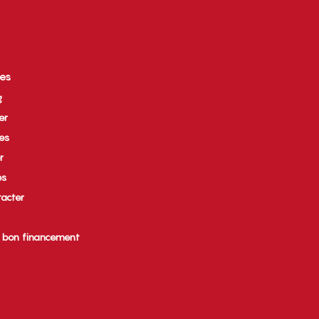
ces
g
er
ues
r
es
acter
e bon financement