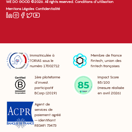
WE DO GOOD ©2026. All rights reserved.
Conditions d’utilisation
Mentions Légales
Confidentialité
Immatriculée à
Membre de France
l’ORIAS sous le
Fintech, union des
numéro 17002712
fintech françaises
1ère plateforme
Impact Score
d’invest.
85/100
participatif
(mesure réalisée
BCorp (2019)
en avril 2026)
Agent de
services de
paiement agréé
– identifiant
REGAFI 73473