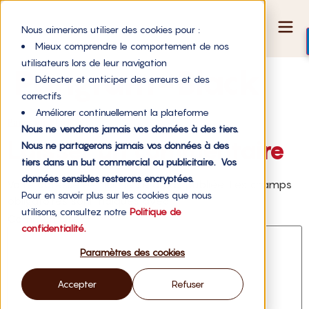
Nous aimerions utiliser des cookies pour :
Mieux comprendre le comportement de nos
utilisateurs lors de leur navigation
Pangram-Black
Détecter et anticiper des erreurs et des
correctifs
Améliorer continuellement la plateforme
Pangram-Black
Nous ne vendrons jamais vos données à des tiers.
Laisser un commentaire
Nous ne partagerons jamais vos données à des
tiers dans un but commercial ou publicitaire. Vos
données sensibles resterons encryptées.
Votre adresse e-mail ne sera pas publiée.
Les champs
Pour en savoir plus sur les cookies que nous
obligatoires sont indiqués avec
*
utilisons, consultez notre
Politique de
Commentaire
*
confidentialité.
Paramètres des cookies
Accepter
Refuser