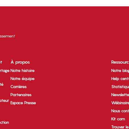
tissement
et
À propos
Ressour
rtage
Notre histoire
Notre blo
Notre équipe
Help cent
ité
Carrières
Statistiq
Partenaires
Newslette
ateur
Espace Presse
Wébinair
Nous cont
Kit com
ection
Trouver l