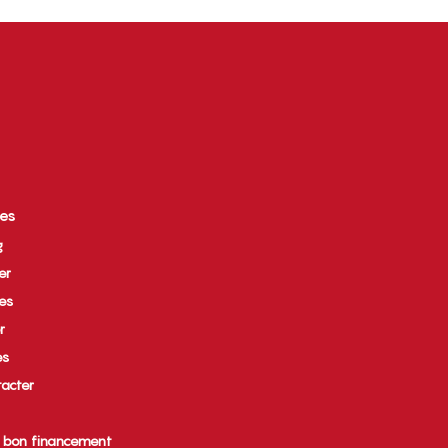
ces
g
er
ues
r
es
acter
e bon financement