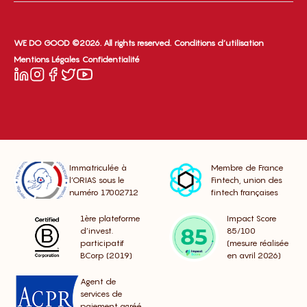
WE DO GOOD ©2026. All rights reserved.
Conditions d’utilisation
Mentions Légales
Confidentialité
Immatriculée à
Membre de France
l’ORIAS sous le
Fintech, union des
numéro 17002712
fintech françaises
1ère plateforme
Impact Score
d’invest.
85/100
participatif
(mesure réalisée
BCorp (2019)
en avril 2026)
Agent de
services de
paiement agréé