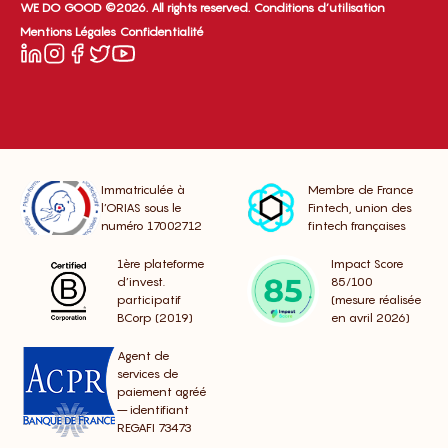
WE DO GOOD ©2026. All rights reserved.
Conditions d’utilisation
Mentions Légales
Confidentialité
Immatriculée à
Membre de France
l’ORIAS sous le
Fintech, union des
numéro 17002712
fintech françaises
1ère plateforme
Impact Score
d’invest.
85/100
participatif
(mesure réalisée
BCorp (2019)
en avril 2026)
Agent de
services de
paiement agréé
– identifiant
REGAFI 73473