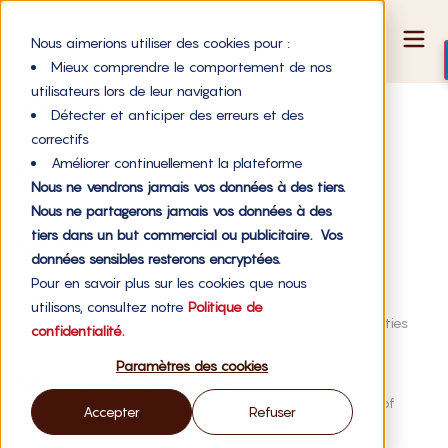
Nous aimerions utiliser des cookies pour :
Mieux comprendre le comportement de nos
utilisateurs lors de leur navigation
The projects
Détecter et anticiper des erreurs et des
Invest in our current projects through revenue sharing
correctifs
Améliorer continuellement la plateforme
Invest with royalties
Diversify your investment portfolio with royalty income.
Nous ne vendrons jamais vos données à des tiers.
Nous ne partagerons jamais vos données à des
tiers dans un but commercial ou publicitaire. Vos
Financial product comparison tool
données sensibles resterons encryptées.
A comparison to guide your impact investment choices
Pour en savoir plus sur les cookies que nous
Project typology and maturity
utilisons, consultez notre
Politique de
Gaining a better understanding of investment opportunities
confidentialité.
Paramètres des cookies
Benefits and risks of our models
Gaining an in-depth understanding of the ins and outs of
Accepter
Refuser
revenue sharing