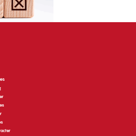
ces
g
er
ues
r
es
acter