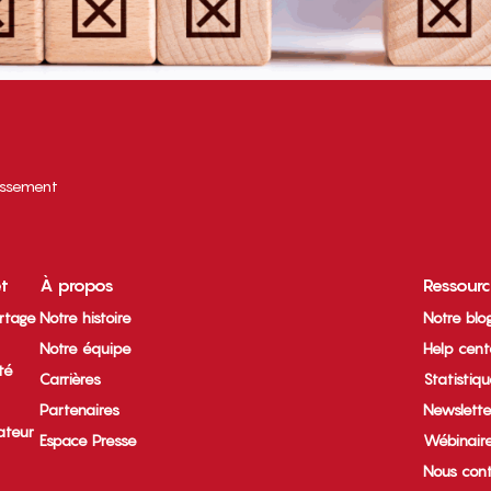
tissement
et
À propos
Ressour
rtage
Notre histoire
Notre blo
Notre équipe
Help cent
ité
Carrières
Statistiq
Partenaires
Newslette
ateur
Espace Presse
Wébinair
Nous cont