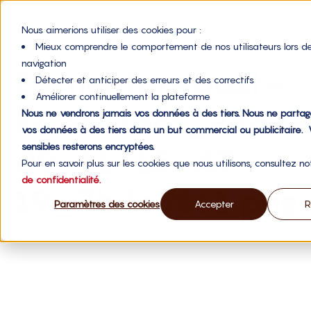
Nous aimerions utiliser des cookies pour :
Mieux comprendre le comportement de nos utilisateurs lors de
navigation
Elementor-post-
Détecter et anticiper des erreurs et des correctifs
Améliorer continuellement la plateforme
screenshot_2464
Nous ne vendrons jamais vos données à des tiers. Nous ne partag
vos données à des tiers dans un but commercial ou publicitaire.
sensibles resterons encryptées.
09-11-15-47-
Pour en savoir plus sur les cookies que nous utilisons, consultez n
de confidentialité.
19_7b6c7661.png
Paramètres des cookies
Accepter
R