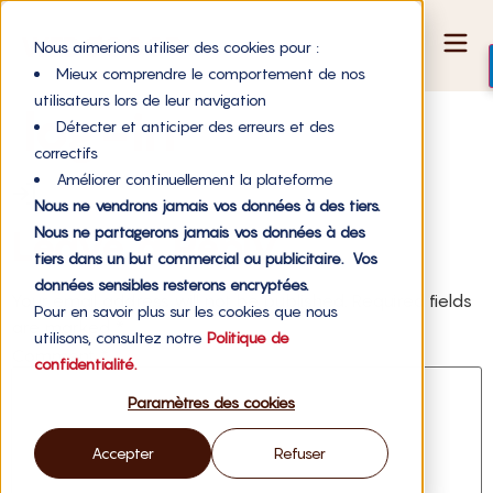
Nous aimerions utiliser des cookies pour :
Mieux comprendre le comportement de nos
utilisateurs lors de leur navigation
log-in
Détecter et anticiper des erreurs et des
correctifs
Améliorer continuellement la plateforme
Nous ne vendrons jamais vos données à des tiers.
Nous ne partagerons jamais vos données à des
Leave a Reply
tiers dans un but commercial ou publicitaire. Vos
données sensibles resterons encryptées.
Your email address will not be published.
Required fields
Pour en savoir plus sur les cookies que nous
are marked
*
utilisons, consultez notre
Politique de
Comment
*
confidentialité.
Paramètres des cookies
Accepter
Refuser