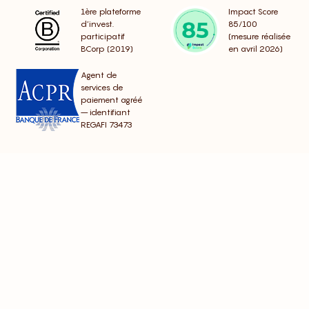
1ère plateforme
Impact Score
d’invest.
85/100
participatif
(mesure réalisée
BCorp (2019)
en avril 2026)
Agent de
services de
paiement agréé
– identifiant
REGAFI 73473