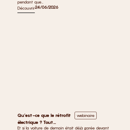
non médicalisé
pendant que...
24/06/2026
Découvrir
Qu’est-ce que le rétrofit
webinaire
électrique ? Tout
Et si la voiture de demain était déjà garée devant
comprendre en 5 minutes