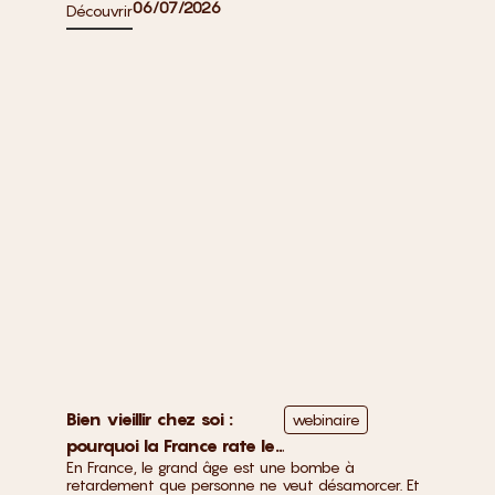
06/07/2026
Découvrir
Bien vieillir chez soi :
webinaire
pourquoi la France rate le
En France, le grand âge est une bombe à
virage de l’accueil de jour
retardement que personne ne veut désamorcer. Et